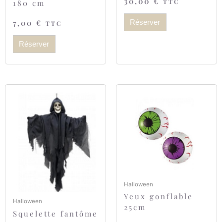
30,00
€
TTC
180 cm
7,00
€
Réserver
TTC
Réserver
Halloween
Yeux gonflable
Halloween
25cm
Squelette fantôme