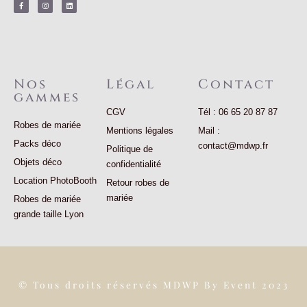
c
s
n
e
t
k
b
a
e
o
g
d
o
r
i
k
a
n
-
m
f
Nos
Légal
Contact
gammes
CGV
Tél : 06 65 20 87 87
Robes de mariée
Mentions légales
Mail :
Packs déco
contact@mdwp.fr
Politique de
Objets déco
confidentialité
Location PhotoBooth
Retour robes de
mariée
Robes de mariée
grande taille Lyon
© Tous droits réservés MDWP By Event 2023