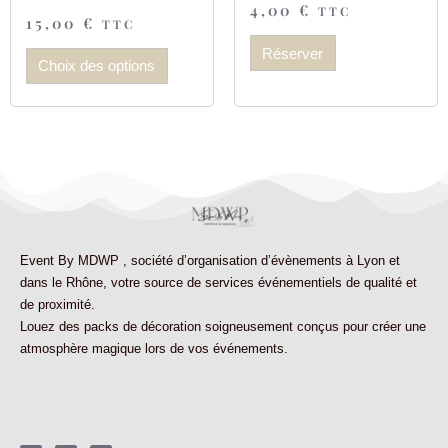
4,00
€
TTC
15,00
€
TTC
Réserver
Choix des options
Event By MDWP
,
société d’organisation d’évènements à Lyon et
dans le Rhône
, votre source de services événementiels de qualité et
de proximité.
Louez des
packs de décoration
soigneusement conçus pour créer une
atmosphère magique lors de vos événements.
F
I
L
a
n
i