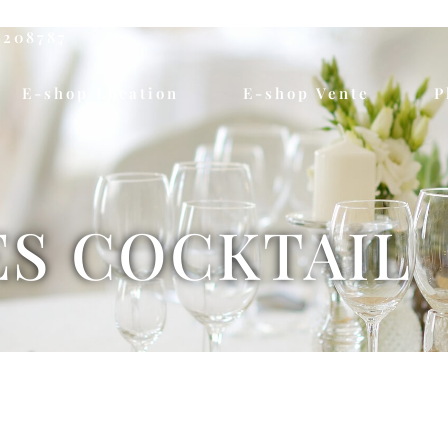
5208787
E-shop Location
E-shop Vente
P
S COCKTAIL