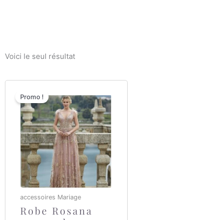
Voici le seul résultat
Le
Le
Promo !
prix
prix
initial
actuel
était :
est :
350,00 €.
250,00 €.
accessoires Mariage
Robe Rosana