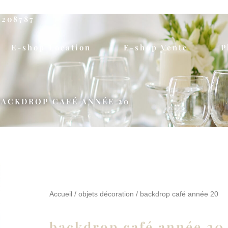
5208787
E-shop Location
E-shop Vente
P
BACKDROP CAFÉ ANNÉE 20
Accueil
/
objets décoration
/ backdrop café année 20
backdrop café année 20