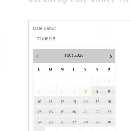
quantité
Date début
de
backdrop
café
année
août
2026
20
L
M
M
J
V
S
D
1
2
3
4
5
6
7
8
9
10
11
12
13
14
15
16
17
18
19
20
21
22
23
24
25
26
27
28
29
30