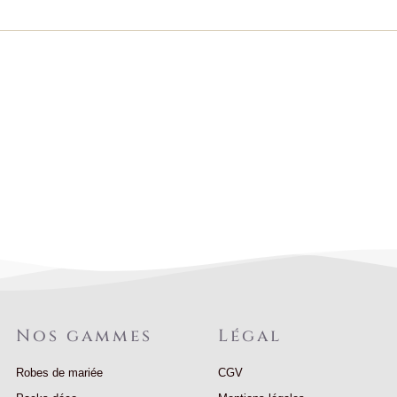
Nos gammes
Légal
Robes de mariée
CGV