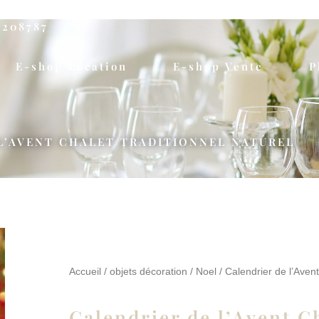
5208787
E-shop Location
E-shop Vente
P
L’AVENT CHALET TRADITIONNEL NATUREL
Accueil
/
objets décoration
/
Noel
/ Calendrier de l’Avent
Calendrier de l’Avent C