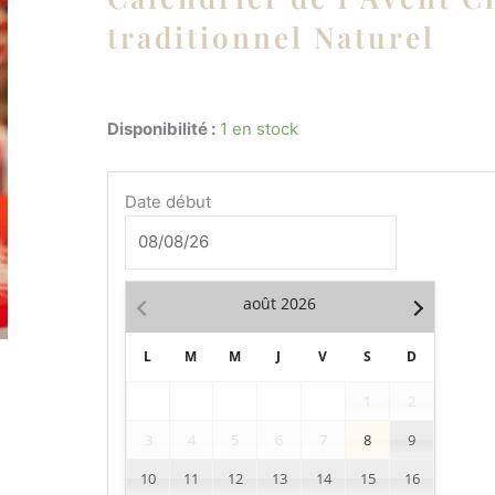
traditionnel Naturel
quantité
Disponibilité :
1 en stock
de
Calendrier
Date début
de
l'Avent
Chalet
traditionnel
août
2026
Naturel
L
M
M
J
V
S
D
1
2
3
4
5
6
7
8
9
10
11
12
13
14
15
16