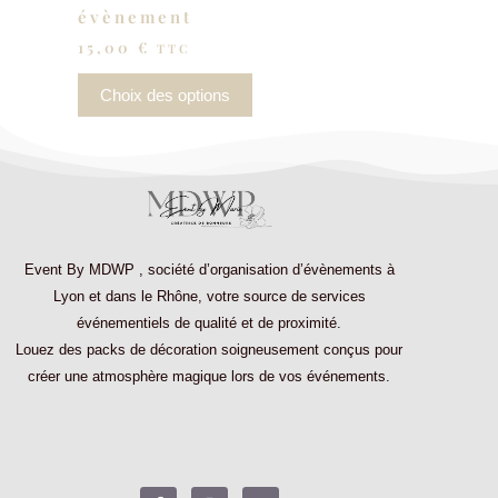
évènement
15,00
€
TTC
Choix des options
Event By MDWP
,
société d’organisation d’évènements à
Lyon et dans le Rhône
, votre source de services
événementiels de qualité et de proximité.
Louez des
packs de décoration
soigneusement conçus pour
créer une atmosphère magique lors de vos événements.
F
I
L
a
n
i