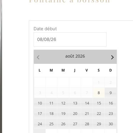
quantité
Date début
de
Fontaine
à
boisson
août
2026
L
M
M
J
V
S
D
1
2
3
4
5
6
7
8
9
10
11
12
13
14
15
16
17
18
19
20
21
22
23
24
25
26
27
28
29
30