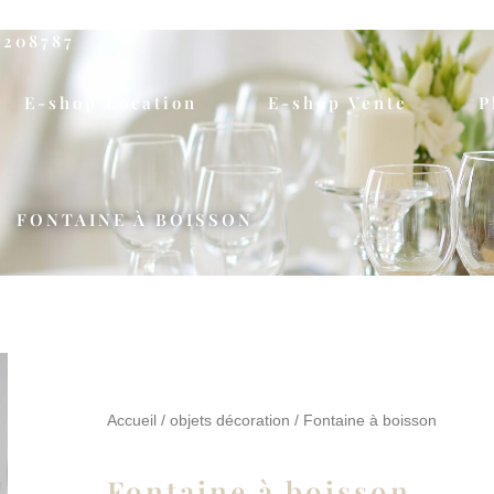
5208787
E-shop Location
E-shop Vente
P
FONTAINE À BOISSON
Accueil
/
objets décoration
/ Fontaine à boisson
Fontaine à boisson