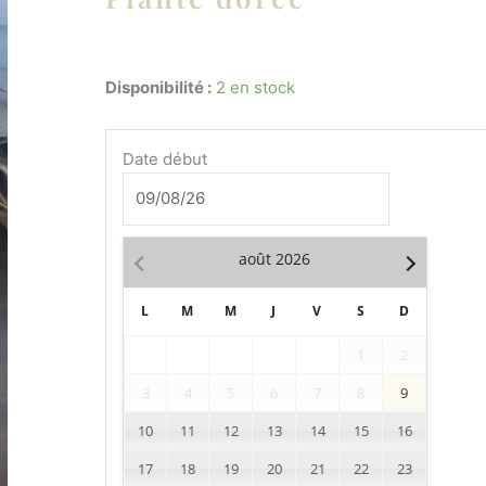
quantité
Disponibilité :
2 en stock
de
Plante
Date début
dorée
août
2026
L
M
M
J
V
S
D
1
2
3
4
5
6
7
8
9
10
11
12
13
14
15
16
17
18
19
20
21
22
23