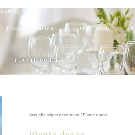
5208787
E-shop Location
E-shop Vente
P
PLANTE DORÉE
Accueil
/
objets décoration
/ Plante dorée
Plante dorée