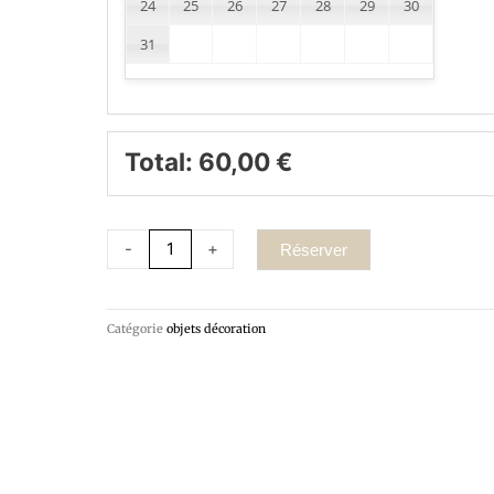
24
25
26
27
28
29
30
31
Total:
60,00
€
-
+
Réserver
Catégorie
objets décoration