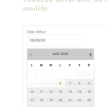
modèle
quantité
Date début
de
Tonneau
métal
noir
août
2026
ou
blanc,
L
M
M
J
V
S
D
petit
modèle
1
2
3
4
5
6
7
8
9
10
11
12
13
14
15
16
17
18
19
20
21
22
23