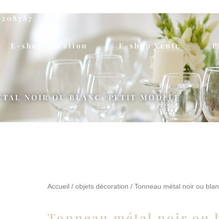
5208787
E-shop Location
E-shop Vente
P
TAL NOIR OU BLANC, PETIT MODÈLE
Accueil
/
objets décoration
/ Tonneau métal noir ou blan
Tonneau métal noir ou b