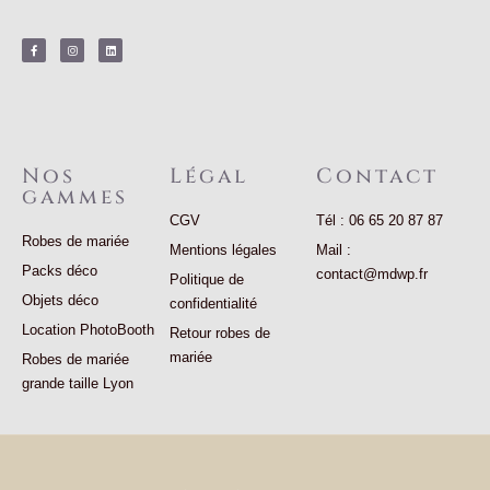
F
I
L
a
n
i
c
s
n
e
t
k
b
a
e
o
g
d
o
r
i
k
a
n
-
m
f
Nos
Légal
Contact
gammes
CGV
Tél : 06 65 20 87 87
Robes de mariée
Mentions légales
Mail :
Packs déco
contact@mdwp.fr
Politique de
Objets déco
confidentialité
Location PhotoBooth
Retour robes de
mariée
Robes de mariée
grande taille Lyon