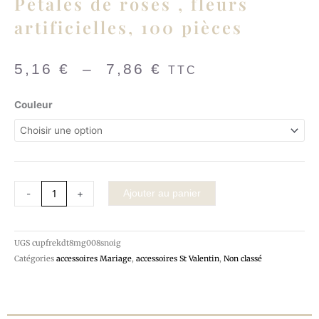
Pétales de roses , fleurs
artificielles, 100 pièces
Plage
5,16
€
–
7,86
€
TTC
de
prix :
quantité
Couleur
5,16 €
de
à
Pétales
7,86 €
de
roses
,
-
+
Ajouter au panier
fleurs
artificielles,
100
pièces
UGS
cupfrekdt8mg008snoig
Catégories
accessoires Mariage
,
accessoires St Valentin
,
Non classé